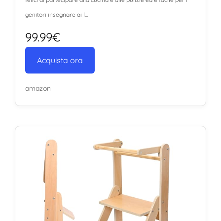
genitori insegnare ai l...
99.99€
Acquista ora
amazon