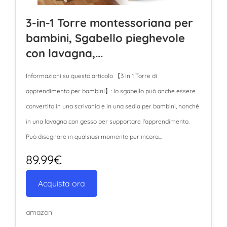
3-in-1 Torre montessoriana per
bambini, Sgabello pieghevole
con lavagna,...
Informazioni su questo articolo 【3 in 1 Torre di
apprendimento per bambini】: lo sgabello può anche essere
convertito in una scrivania e in una sedia per bambini, nonché
in una lavagna con gesso per supportare l'apprendimento.
Può disegnare in qualsiasi momento per incora...
89.99€
Acquista ora
amazon