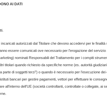
ONO AI DATI
ti.
i incaricati autorizzati dal Titolare che devono accedervi per le finalità
tranno essere comunicati ove necessario per l’erogazione del servizio a 
arketing) nominati Responsabili del Trattamento per i compiti strumental
tri titolari quando richiesto da specifiche norme (es. autorità giudiziar
da parte di soggetti terzi”) o quando è necessario per l’esecuzione dei co
stituti bancari per gestire pagamenti, vettori per effettuare le consegn
lare all’interno dell’UE (società controllanti, controllate o collegate, ai s
erne.