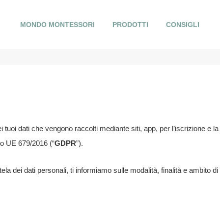
ivacy
MONDO MONTESSORI
PRODOTTI
CONSIGLI
 dei tuoi dati che vengono raccolti mediante siti, app, per l’iscrizione e 
nto UE 679/2016 (“
GDPR
”).
ela dei dati personali, ti informiamo sulle modalità, finalità e ambito d