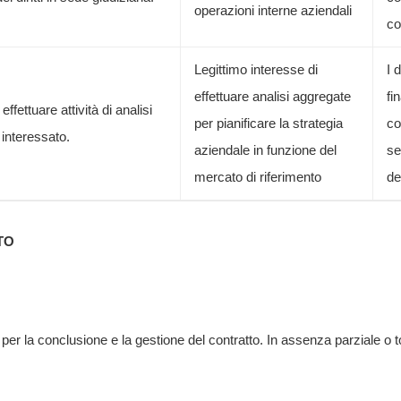
operazioni interne aziendali
co
Legittimo interesse di
I 
effettuare analisi aggregate
fi
effettuare attività di analisi
per pianificare la strategia
co
 interessato.
aziendale in funzione del
se
mercato di riferimento
del
TO
io per la conclusione e la gestione del contratto. In assenza parziale o t