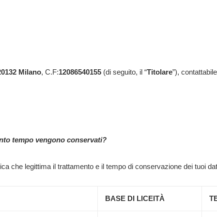
 20132 Milano
, C.F:
12086540155
(di seguito, il “
Titolare
”), contattabil
quanto tempo vengono conservati?
dica che legittima il trattamento e il tempo di conservazione dei tuoi dat
BASE DI LICEITÀ
T