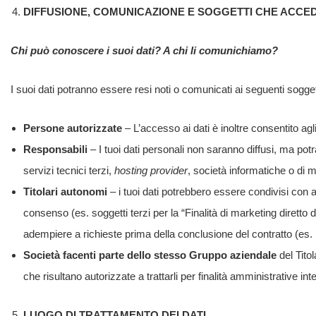
DIFFUSIONE, COMUNICAZIONE E SOGGETTI CHE ACCED
Chi può conoscere i suoi dati? A chi li comunichiamo?
I suoi dati potranno essere resi noti o comunicati ai seguenti sogget
Persone autorizzate
– L’accesso ai dati è inoltre consentito agl
Responsabili
– I tuoi dati personali non saranno diffusi, ma po
servizi tecnici terzi,
hosting provider
, società informatiche o di m
Titolari autonomi
– i tuoi dati potrebbero essere condivisi con al
consenso (es. soggetti terzi per la “Finalità di marketing diretto 
adempiere a richieste prima della conclusione del contratto (es. i
Società facenti parte dello stesso Gruppo aziendale
del Tito
che risultano autorizzate a trattarli per finalità amministrative int
LUOGO DI TRATTAMENTO DEI DATI