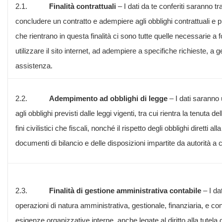
2.1.
Finalità contrattuali
– I dati da te conferiti saranno tra
concludere un contratto e adempiere agli obblighi contrattuali e pre
che rientrano in questa finalità ci sono tutte quelle necessarie a forni
utilizzare il sito internet, ad adempiere a specifiche richieste, a g
assistenza.
2.2.
Adempimento ad obblighi di legge
– I dati saranno
agli obblighi previsti dalle leggi vigenti, tra cui rientra la tenuta de
fini civilistici che fiscali, nonché il rispetto degli obblighi diretti a
documenti di bilancio e delle disposizioni impartite da autorità a c
2.3.
Finalità di gestione amministrativa contabile
– I da
operazioni di natura amministrativa, gestionale, finanziaria, e c
esigenze organizzative interne, anche legate al diritto alla tutela de