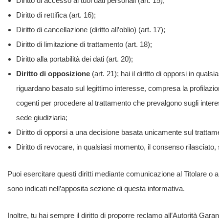
Diritto di accesso ai tuoi dati personali (art. 15);
Diritto di rettifica (art. 16);
Diritto di cancellazione (diritto all’oblio) (art. 17);
Diritto di limitazione di trattamento (art. 18);
Diritto alla portabilità dei dati (art. 20);
Diritto di opposizione
(art. 21); hai il diritto di opporsi in qua
riguardano basato sul legittimo interesse, compresa la profilazione
cogenti per procedere al trattamento che prevalgono sugli interessi,
sede giudiziaria;
Diritto di opporsi a una decisione basata unicamente sul trattam
Diritto di revocare, in qualsiasi momento, il consenso rilasciato
Puoi esercitare questi diritti mediante comunicazione al Titolare o a
sono indicati nell’apposita sezione di questa informativa.
Inoltre, tu hai sempre il diritto di proporre reclamo all’Autorità Gara