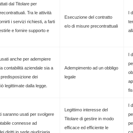
ttati dal Titolare per
contrattuali. Tra le attività
I 
Esecuzione del contratto
rti i servizi richiesti, a farti
te
e/o di misure precontrattuali
estirle e fornire supporto e
al
I 
 usati anche per adempiere
pe
lla contabilità aziendale sia a
Adempimento ad un obbligo
ob
lla predisposizione dei
legale
ap
iò legittimate dalla legge.
fi
I 
Legittimo interesse del
ti saranno usati per svolgere
pe
Titolare di gestire in modo
ontabile connesse ad
pe
efficace ed efficiente le
i diritti in sede giudiziaria.
co