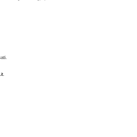
ati.
it
.