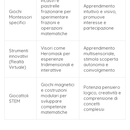
Incastri e
piastrelle
Apprendimento
Giochi
frazionarie per
intuitivo e visivo,
Montessori
sperimentare
promuove
specifici
frazioni e
interesse e
operazioni
partecipazione
matematiche
Visori come
Apprendimento
Strumenti
Heromask per
multisensoriale,
innovativi
esperienze
stimola scoperta
(Realtà
tridimensionali e
autonoma e
Virtuale)
interattive
coinvolgimento
Giochi magnetici
Potenzia pensiero
e costruzioni
logico, creatività e
Giocattoli
modulari per
comprensione di
STEM
sviluppare
concetti
competenze
complessi
matematiche