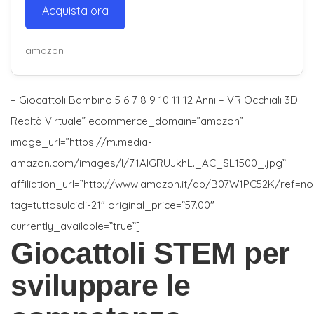
Acquista ora
amazon
– Giocattoli Bambino 5 6 7 8 9 10 11 12 Anni – VR Occhiali 3D
Realtà Virtuale” ecommerce_domain=”amazon”
image_url=”https://m.media-
amazon.com/images/I/71AlGRUJkhL._AC_SL1500_.jpg”
affiliation_url=”http://www.amazon.it/dp/B07W1PC52K/ref=n
tag=tuttosulcicli-21″ original_price=”57.00″
currently_available=”true”]
Giocattoli STEM per
sviluppare le