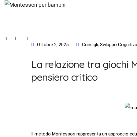
Mondo Montessori
Prodotti
Consigli
Social
Social
Social
Ottobre 2, 2025
Consigli
,
Sviluppo Cognitiv
Media
Media
Media
La relazione tra giochi 
pensiero critico
Il metodo Montessori rappresenta un approccio educ