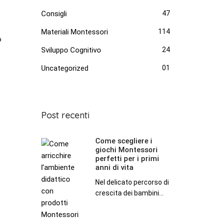
Consigli
47
Materiali Montessori
114
o
Sviluppo Cognitivo
24
Uncategorized
01
Post recenti
Come scegliere i
Come
giochi Montessori
scegliere
perfetti per i primi
i
anni di vita
giochi
Nel delicato percorso di
Montessori
crescita dei bambini...
perfetti
per