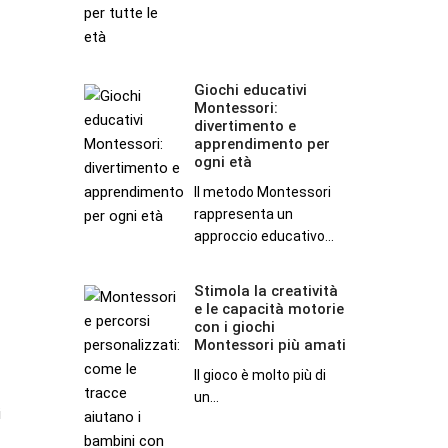
i
primi
anni
di
Giochi educativi
Giochi
vita
Montessori:
educativi
divertimento e
Montessori:
apprendimento per
ogni età
divertimento
e
Il metodo Montessori
apprendimento
rappresenta un
approccio educativo...
per
ogni
età
Stimola la creatività
Stimola
e le capacità motorie
la
con i giochi
creatività
Montessori più amati
e
Il gioco è molto più di
le
un...
i
capacità
motorie