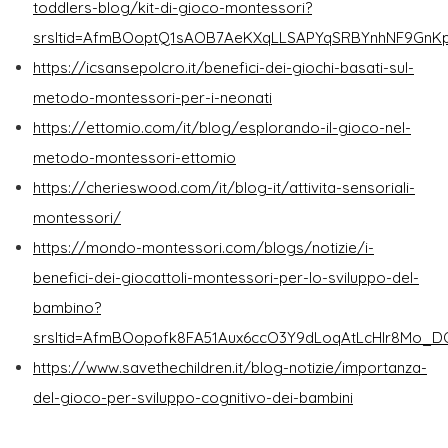
toddlers-blog/kit-di-gioco-montessori?
srsltid=AfmBOoptQ1sAOB7AeKXqLLSAPYqSRBYnhNF9GnKpv
https://icsansepolcro.it/benefici-dei-giochi-basati-sul-
metodo-montessori-per-i-neonati
https://ettomio.com/it/blog/esplorando-il-gioco-nel-
metodo-montessori-ettomio
https://cherieswood.com/it/blog-it/attivita-sensoriali-
montessori/
https://mondo-montessori.com/blogs/notizie/i-
benefici-dei-giocattoli-montessori-per-lo-sviluppo-del-
bambino?
srsltid=AfmBOopofk8FA51Aux6ccO3Y9dLoqAtLcHlr8Mo_D
https://www.savethechildren.it/blog-notizie/importanza-
del-gioco-per-sviluppo-cognitivo-dei-bambini