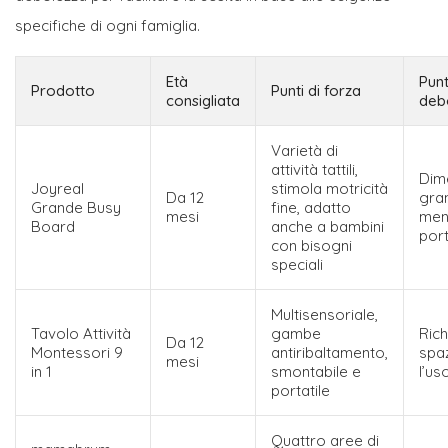
specifiche di ogni famiglia.
Età
Punt
Prodotto
Punti di forza
consigliata
deb
Varietà di
attività tattili,
Dim
Joyreal
stimola motricità
Da 12
gran
Grande Busy
fine, adatto
mesi
me
Board
anche a bambini
port
con bisogni
speciali
Multisensoriale,
Tavolo Attività
gambe
Ric
Da 12
Montessori 9
antiribaltamento,
spa
mesi
in 1
smontabile e
l’us
portatile
Quattro aree di