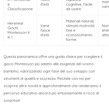
me
e
d’età
cognitive, facile
var
Classificazione
da usare
Materiali naturali,
Herenear
Varie
stimola motricità
Num
Giochi
fasce
fine e
limi
Montessori 6
d’età
riconoscimento
atti
in 1
forme
Questa panoramica offre una guida chiara per scegliere il
gioco Montessori più adatto alle esigenze del vostro
bambino, valorizzando ogni fase del suo sviluppo con
strumenti di qualità e sicurezza. Restate con noi per
scoprire altre novità e approfondimenti che renderanno il
percorso educativo ancora più entusiasmante e ricco di
sorprese!