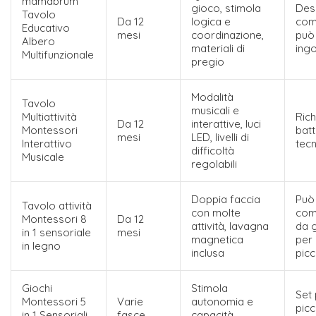
mamabrum
gioco, stimola
Des
Tavolo
Da 12
logica e
com
Educativo
mesi
coordinazione,
può 
Albero
materiali di
ing
Multifunzionale
pregio
Modalità
Tavolo
musicali e
Multiattività
Ric
Da 12
interattive, luci
Montessori
batt
mesi
LED, livelli di
Interattivo
tec
difficoltà
Musicale
regolabili
Doppia faccia
Può
Tavolo attività
con molte
com
Montessori 8
Da 12
attività, lavagna
da g
in 1 sensoriale
mesi
magnetica
per 
in legno
inclusa
picc
Giochi
Stimola
Set 
Montessori 5
Varie
autonomia e
picc
in 1 Sensoriali
fasce
capacità