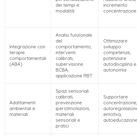
dei tempi e
incremento
modalità
concentrazione
Analisi funzionale
del
Ottimizzare
Integrazione con
comportamento,
sviluppo
terapie
interventi
competenze,
comportamentali
calibrati,
potenziare
(ABA)
supervisione
autodisciplina e
BCBA,
autonomia
applicazione RBT
Spazi sensoriali
calibrati,
Supportare
Adattamenti
prevenzione
concentrazione
ambientali e
iperstimolazioni,
autoregolazion
materiali
materiali
emotiva,
sensoriali e
autoeducazion
pratici